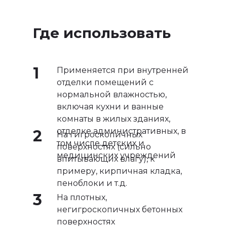
Где использовать
1
Применяется при внутренней
отделки помещений с
нормальной влажностью,
включая кухни и ванные
комнаты в жилых зданиях,
отделке административных, в
2
На гигроскопичных
том числе детских и
поверхностях (сильно
медицинских учреждений
впитывающих влагу), к
примеру, кирпичная кладка,
пеноблоки и т.д.
3
На плотных,
негигроскопичных бетонных
поверхностях